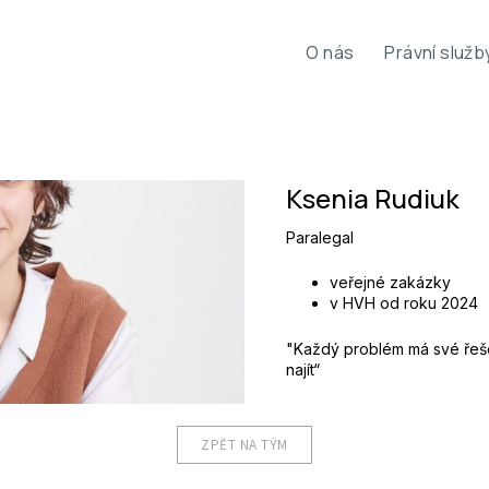
O nás
Právní služb
Ksenia Rudiuk
Paralegal
veřejné zakázky
v HVH od roku 2024
"Každý problém má své řeše
najít“
ZPĚT NA TÝM