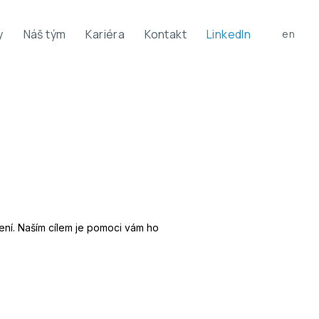
y
Náš tým
Kariéra
Kontakt
LinkedIn
cs
en
ní. Naším cílem je pomoci vám ho