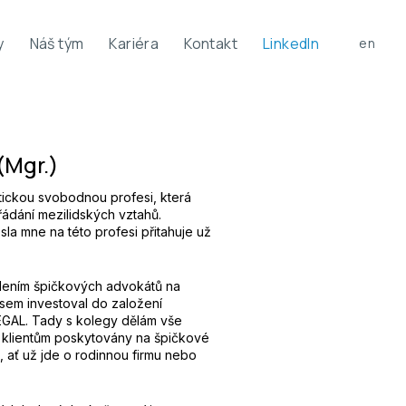
y
Náš tým
Kariéra
Kontakt
LinkedIn
cs
en
(Mgr.)
tickou svobodnou profesi, která
dání mezilidských vztahů.
sla mne na této profesi přitahuje už
dením špičkových advokátů na
jsem investoval do založení
EGAL. Tady s kolegy dělám vše
y klientům poskytovány na špičkové
, ať už jde o rodinnou firmu nebo