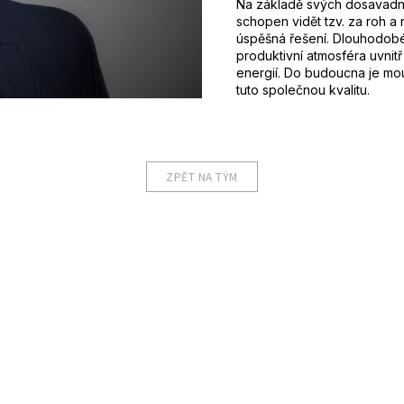
Na základě svých dosavadn
schopen vidět tzv. za roh a 
úspěšná řešení. Dlouhodobé
produktivní atmosféra uvnitř
energií. Do budoucna je mou
tuto společnou kvalitu.
ZPĚT NA TÝM