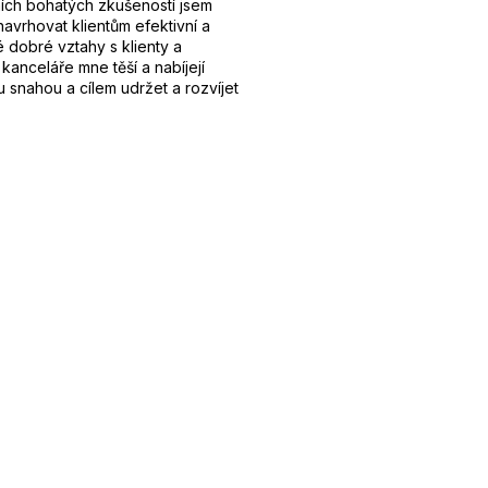
ích bohatých zkušeností jsem
navrhovat klientům efektivní a
 dobré vztahy s klienty a
 kanceláře mne těší a nabíjejí
 snahou a cílem udržet a rozvíjet