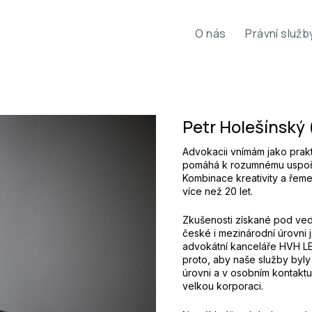
O nás
Právní služb
Petr Holešínský 
Advokacii vnímám jako prak
pomáhá k rozumnému uspořá
Kombinace kreativity a řeme
více než 20 let.
Zkušenosti získané pod ve
české i mezinárodní úrovni 
advokátní kanceláře HVH L
proto, aby naše služby byl
úrovni a v osobním kontaktu
velkou korporaci.